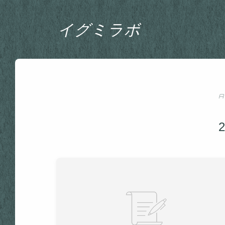
イグミラボ
A